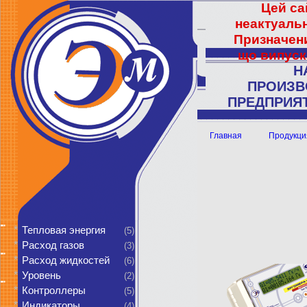
Цей са
неактуальн
Призначени
що випуск
Н
ПРОИЗВ
ПРЕДПРИЯТ
Главная
Продукци
*
Тепловая энергия
(5)
*
Расход газов
(3)
*
Расход жидкостей
(6)
*
Уровень
(2)
*
Контроллеры
(5)
*
Индикаторы
(4)