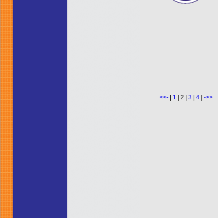
<<-
|
1
| 2
|
3
|
4
|
->>