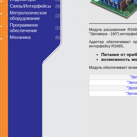
*
Связь/Интерфейсы
(9)
Метрологическое
*
(2)
оборудование
Программное
*
(10)
Модуль расширения RS485
обеспечение
"Эргомера - 160") интерф
*
Механика
(6)
Адаптер обеспечивает п
интерфейсу RS485
.
Питание от при
возможность мо
Модуль обеспечивает возм
"Эрг
"Эрго
"Эрго
"Эргом