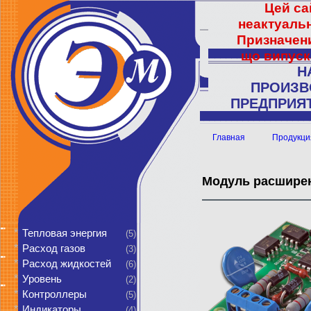
Цей са
неактуальн
Призначени
що випуск
Н
ПРОИЗВ
ПРЕДПРИЯТ
Главная
Продукци
Модуль расшире
*
Тепловая энергия
(5)
*
Расход газов
(3)
*
Расход жидкостей
(6)
*
Уровень
(2)
*
Контроллеры
(5)
*
Индикаторы
(4)