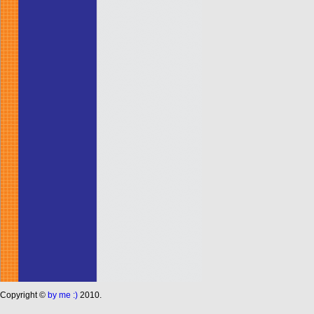
Сopyright ©
by me :)
2010.