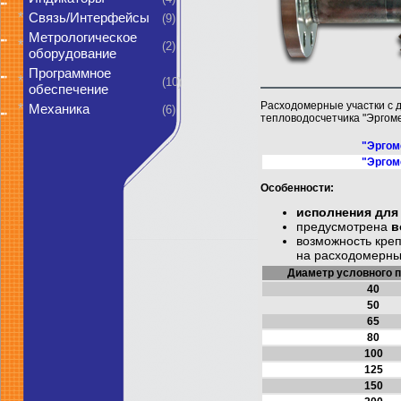
*
Связь/Интерфейсы
(9)
Метрологическое
*
(2)
оборудование
Программное
*
(10)
обеспечение
Расходомерные участки с д
*
Механика
(6)
тепловодосчетчика "Эргоме
"Эргом
"Эргом
Особенности:
исполнения для
предусмотрена
в
возможность кре
на расходомерны
Диаметр условного п
40
50
65
80
100
125
150