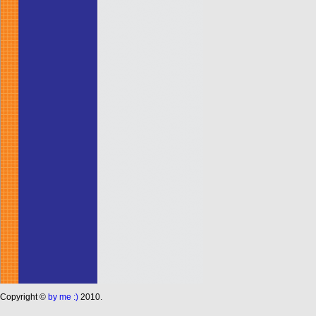
Сopyright ©
by me :)
2010.