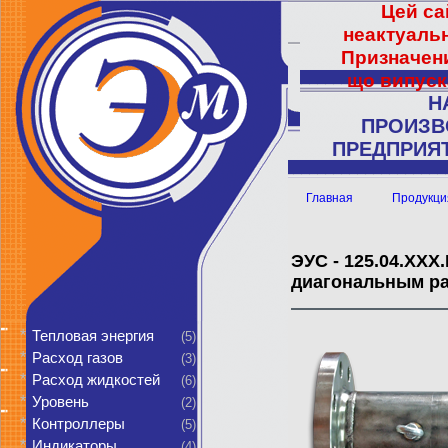
Цей са
неактуальн
Призначени
що випуск
Н
ПРОИЗВ
ПРЕДПРИЯТ
Главная
Продукци
ЭУС - 125.04.ХХХ
диагональным р
*
Тепловая энергия
(5)
*
Расход газов
(3)
*
Расход жидкостей
(6)
*
Уровень
(2)
*
Контроллеры
(5)
*
Индикаторы
(4)